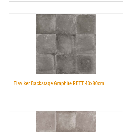
Flaviker Backstage Graphite RETT 40x80cm