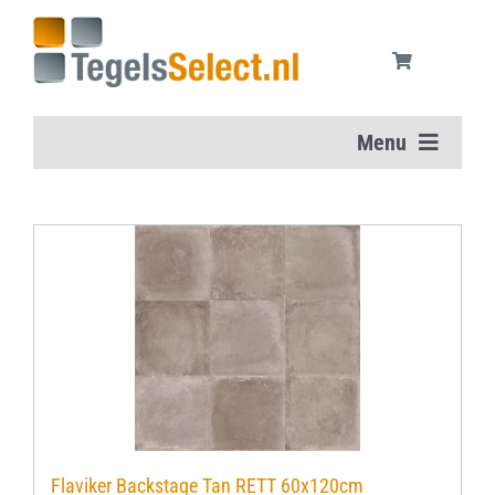
Ga
naar
inhoud
Menu
Home
Vloertegels
Wandtegels
Aanbiedingen
Onderhoudsmiddelen
Flaviker Backstage Tan RETT 60x120cm