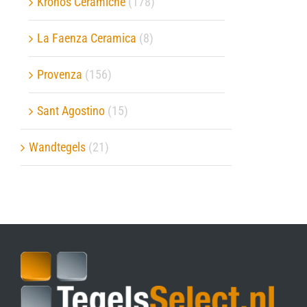
Kronos Ceramiche
(178)
La Faenza Ceramica
(8)
Provenza
(156)
Sant Agostino
(15)
Wandtegels
(21)