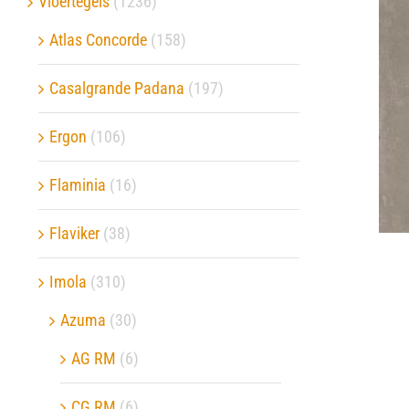
Vloertegels
(1236)
Atlas Concorde
(158)
Verwerkingsmaterialen
Casalgrande Padana
(197)
Over ons
Ergon
(106)
Contact
Flaminia
(16)
Flaviker
(38)
Imola
(310)
Azuma
(30)
AG RM
(6)
CG RM
(6)