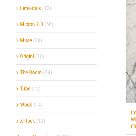
Lime-rock
(12)
Micron 2.0
(56)
Muse
(36)
Origini
(20)
The Room
(24)
Tube
(12)
Wood
(14)
Im
W
X-Rock
(12)
6