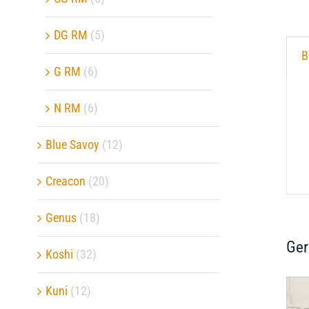
DG RM
(5)
B
G RM
(6)
N RM
(6)
Blue Savoy
(12)
Creacon
(20)
Genus
(18)
Ger
Koshi
(32)
Kuni
(12)