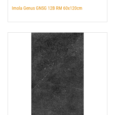
Imola Genus GNSG 12B RM 60x120cm