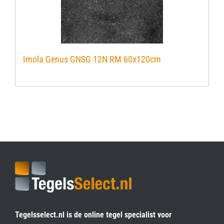
Imola Genus GNSG 12N RM 60x120cm
Tegelsselect.nl is de online tegel specialist voor