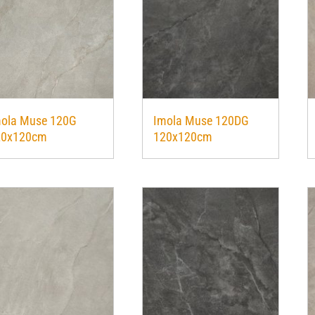
mola Muse 120G
Imola Muse 120DG
20x120cm
120x120cm