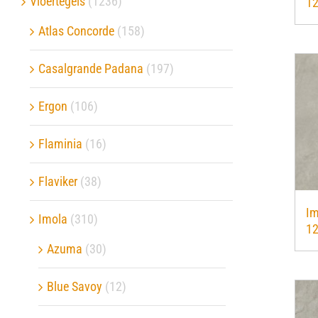
Vloertegels
(1236)
1
Atlas Concorde
(158)
Verwerkingsmaterialen
Casalgrande Padana
(197)
Over ons
Ergon
(106)
Contact
Flaminia
(16)
Flaviker
(38)
Im
Imola
(310)
1
Azuma
(30)
Blue Savoy
(12)