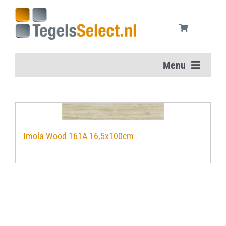
Ga
naar
inhoud
Menu
Home
Vloertegels
Imola Wood 161A 16,5x100cm
Wandtegels
Aanbiedingen
Onderhoudsmiddelen