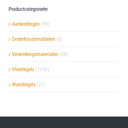
Productcategorieën
Verwerkingsmaterialen
Aanbiedingen
(99)
Over ons
Onderhoudsmiddelen
(8)
Contact
Verwerkingsmaterialen
(33)
Vloertegels
(1236)
Wandtegels
(21)