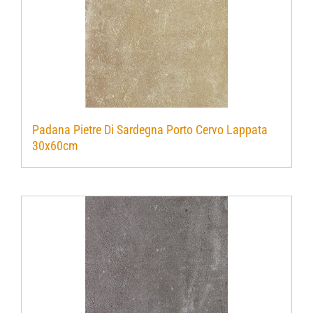
Padana Pietre Di Sardegna Porto Cervo Lappata
30x60cm