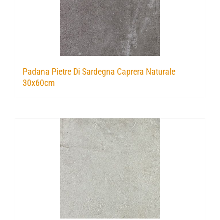
Padana Pietre Di Sardegna Caprera Naturale
30x60cm