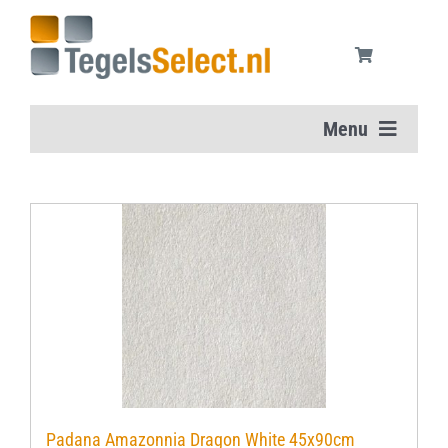
Ga
naar
inhoud
Menu
Home
Vloertegels
Wandtegels
Aanbiedingen
Onderhoudsmiddelen
Padana Amazonnia Dragon White 45x90cm