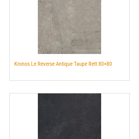
Kronos Le Reverse Antique Taupe Rett 80×80