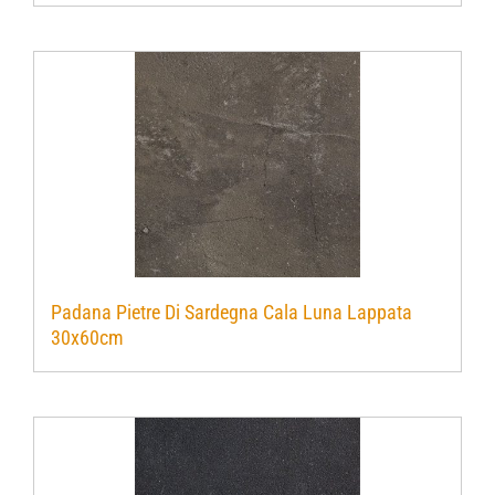
Padana Pietre Di Sardegna Cala Luna Lappata
30x60cm