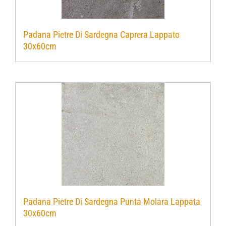
Padana Pietre Di Sardegna Caprera Lappato
30x60cm
Padana Pietre Di Sardegna Punta Molara Lappata
30x60cm