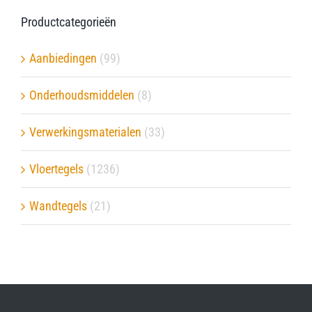
Productcategorieën
Verwerkingsmaterialen
Aanbiedingen
(99)
Over ons
Onderhoudsmiddelen
(8)
Contact
Verwerkingsmaterialen
(33)
Vloertegels
(1236)
Wandtegels
(21)