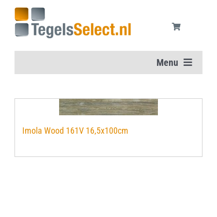
Ga
naar
inhoud
Menu
Home
Vloertegels
Imola Wood 161V 16,5x100cm
Wandtegels
Aanbiedingen
Onderhoudsmiddelen