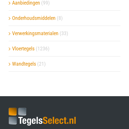
Aanbiedingen
(99)
Onderhoudsmiddelen
(8)
Verwerkingsmaterialen
(33)
Vloertegels
(1236)
Wandtegels
(21)