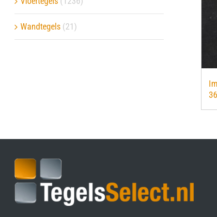
Vloertegels
(1236)
Verwerkingsmaterialen
Wandtegels
(21)
Over ons
Contact
Im
3