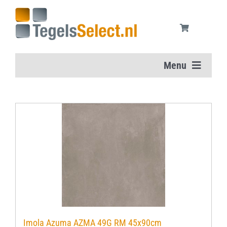
Ga
naar
inhoud
Menu
Home
Vloertegels
Wandtegels
Aanbiedingen
Onderhoudsmiddelen
Imola Azuma AZMA 49G RM 45x90cm