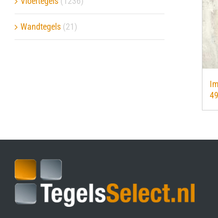
Vloertegels
(1236)
Verwerkingsmaterialen
Wandtegels
(21)
Over ons
Contact
Im
4