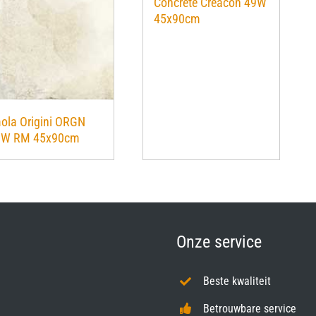
Concrete Creacon 49W
45x90cm
ola Origini ORGN
9W RM 45x90cm
Onze service
Beste kwaliteit
Betrouwbare service