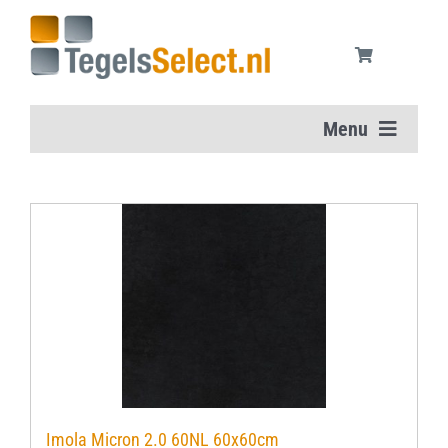
Ga
naar
inhoud
Menu
Home
Vloertegels
Wandtegels
Aanbiedingen
Onderhoudsmiddelen
Imola Micron 2.0 60NL 60x60cm