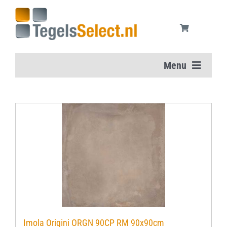
Ga
naar
inhoud
Menu
Home
Vloertegels
Wandtegels
Aanbiedingen
Onderhoudsmiddelen
Imola Origini ORGN 90CP RM 90x90cm