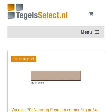
Ga
naar
inhoud
Menu
Home
Extra afgeprijsd!
Vloertegels
Wandtegels
Aanbiedingen
Onderhoudsmiddelen
Voegsel PCI Nanofug Premium emmer 5kg nr.54