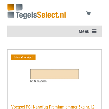
Ga
naar
inhoud
Menu
Home
Extra afgeprijsd!
Vloertegels
Wandtegels
Aanbiedingen
Onderhoudsmiddelen
Voegsel PCI Nanofug Premium emmer 5kg nr.12