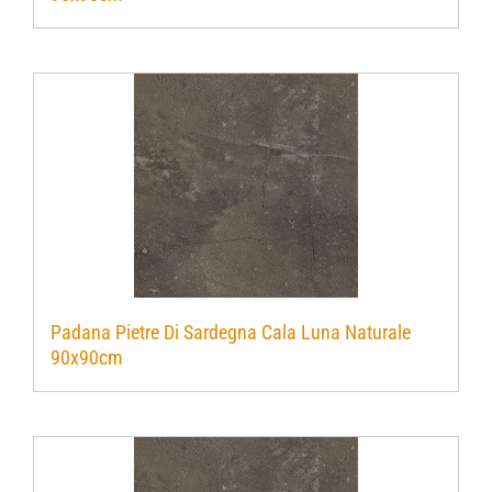
Padana Pietre Di Sardegna Cala Luna Naturale
90x90cm