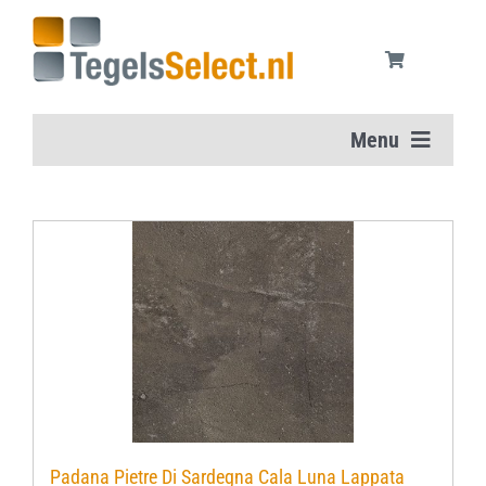
Ga
naar
inhoud
Menu
Home
Vloertegels
Wandtegels
Aanbiedingen
Onderhoudsmiddelen
Padana Pietre Di Sardegna Cala Luna Lappata