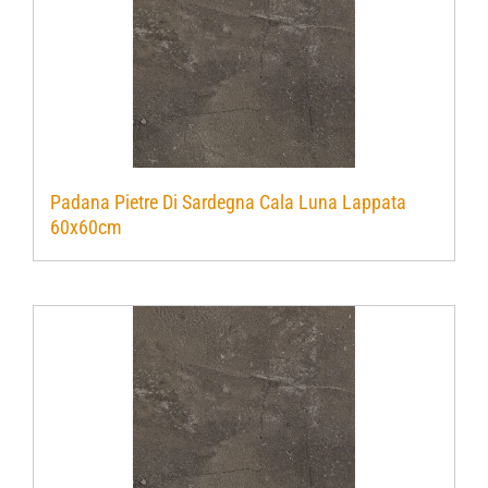
Padana Pietre Di Sardegna Cala Luna Lappata
60x60cm