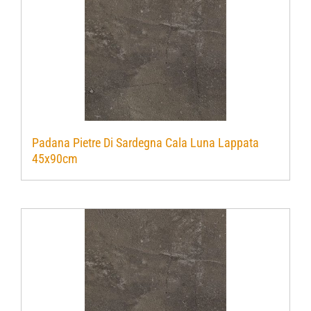
Padana Pietre Di Sardegna Cala Luna Lappata
45x90cm