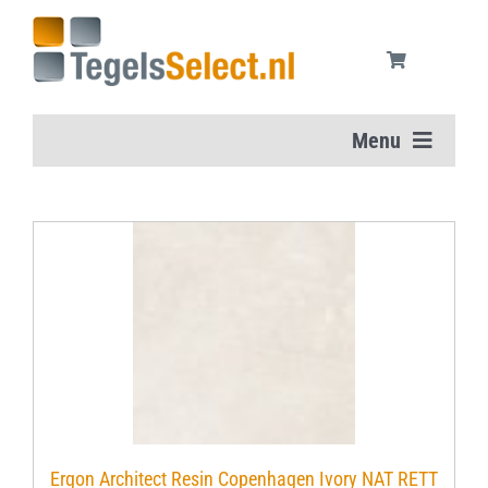
Ga
naar
inhoud
Menu
Home
Vloertegels
Wandtegels
Aanbiedingen
Onderhoudsmiddelen
Ergon Architect Resin Copenhagen Ivory NAT RETT