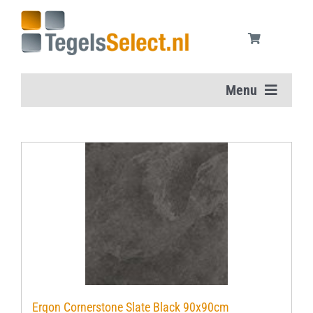
Ga
naar
inhoud
Menu
Home
Vloertegels
Wandtegels
Aanbiedingen
Onderhoudsmiddelen
Ergon Cornerstone Slate Black 90x90cm