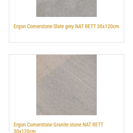
Ergon Cornerstone Slate grey NAT RETT 30x120cm
Ergon Cornerstone Granite stone NAT RETT
30x120cm