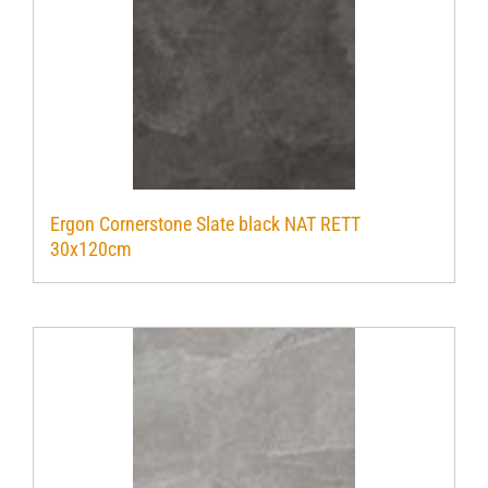
Ergon Cornerstone Slate black NAT RETT
30x120cm