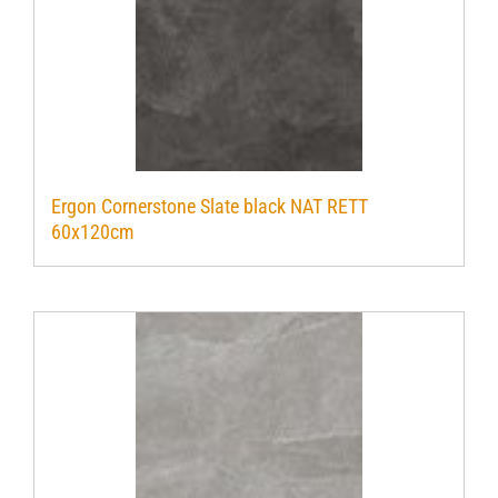
Ergon Cornerstone Slate black NAT RETT
60x120cm