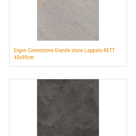
Ergon Cornerstone Granite stone Lappato RETT
45x90cm