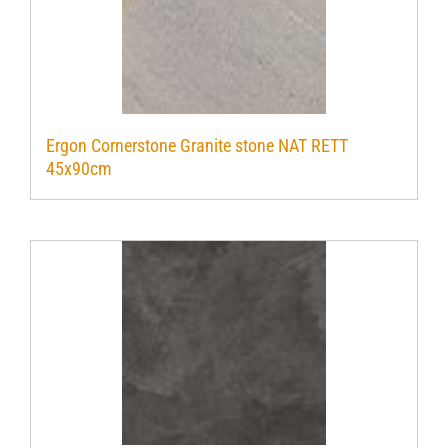
Ergon Cornerstone Granite stone NAT RETT
45x90cm