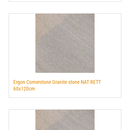
Ergon Cornerstone Granite stone NAT RETT
60x120cm