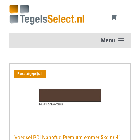
Ga
naar
inhoud
Menu
Home
Extra afgeprijsd!
Vloertegels
Wandtegels
Aanbiedingen
Onderhoudsmiddelen
Voegsel PCI Nanofug Premium emmer 5kg nr.41