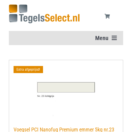
Ga
naar
inhoud
Menu
Home
Extra afgeprijsd!
Vloertegels
Wandtegels
Aanbiedingen
Onderhoudsmiddelen
Voegsel PCI Nanofug Premium emmer 5kg nr.23