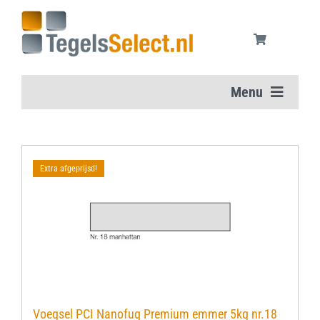
Ga
naar
inhoud
Menu
Home
Extra afgeprijsd!
Vloertegels
Wandtegels
Aanbiedingen
Onderhoudsmiddelen
Voegsel PCI Nanofug Premium emmer 5kg nr.18