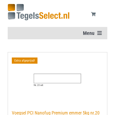
Ga
naar
inhoud
Menu
Home
Extra afgeprijsd!
Vloertegels
Wandtegels
Aanbiedingen
Onderhoudsmiddelen
Voegsel PCI Nanofug Premium emmer 5kg nr.20