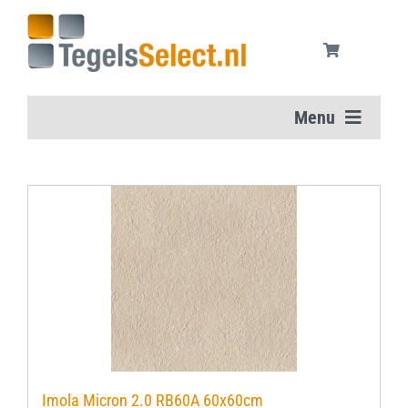
Ga
naar
inhoud
Menu
Home
Vloertegels
Wandtegels
Aanbiedingen
Onderhoudsmiddelen
Imola Micron 2.0 RB60A 60x60cm