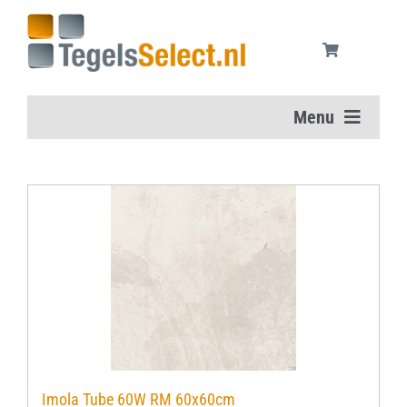
Ga
naar
inhoud
Menu
Home
Vloertegels
Wandtegels
Aanbiedingen
Onderhoudsmiddelen
Imola Tube 60W RM 60x60cm