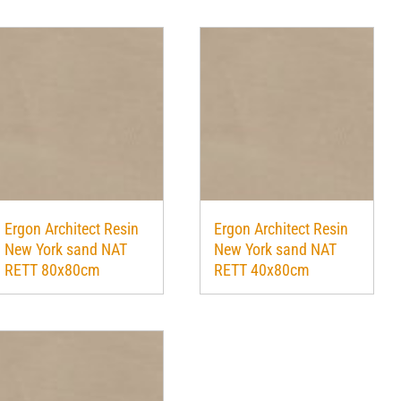
Ergon Architect Resin
Ergon Architect Resin
New York sand NAT
New York sand NAT
RETT 80x80cm
RETT 40x80cm