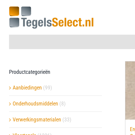
Ga
naar
inhoud
Home
Productcategorieën
Vloertegels
Aanbiedingen
(99)
Wandtegels
Onderhoudsmiddelen
(8)
Aanbiedingen
Verwerkingsmaterialen
(33)
Er
Onderhoudsmiddelen