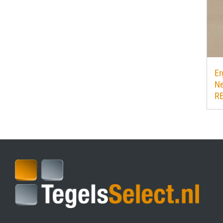
Er
Ne
R