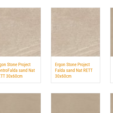
gon Stone Project
Ergon Stone Project
ntroFalda sand Nat
Falda sand Nat RETT
ETT 30x60cm
30x60cm