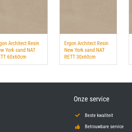
gon Architect Resin
Ergon Architect Resin
w York sand NAT
New York sand NAT
ETT 60x60cm
RETT 30x60cm
Onze service
Beste kwaliteit
Betrouwbare service