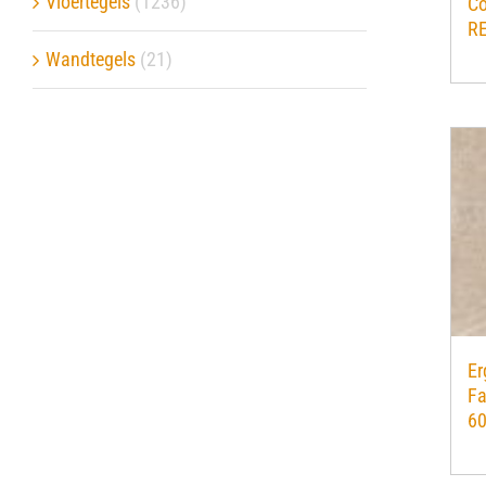
Vloertegels
(1236)
Co
R
Verwerkingsmaterialen
Wandtegels
(21)
Over ons
Contact
Er
Fa
6