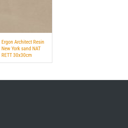
Ergon Architect Resin
New York sand NAT
RETT 30x30cm