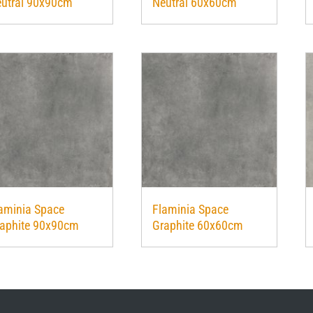
utral 90x90cm
Neutral 60x60cm
aminia Space
Flaminia Space
aphite 90x90cm
Graphite 60x60cm