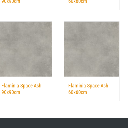
90x90cm
60x60cm
Flaminia Space Ash
Flaminia Space Ash
90x90cm
60x60cm