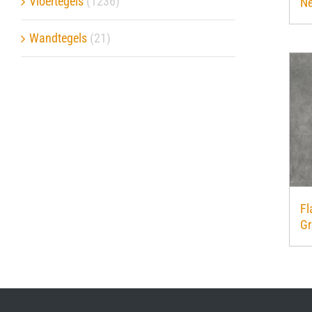
Vloertegels
(1236)
Ne
Verwerkingsmaterialen
Wandtegels
(21)
Over ons
Contact
Fl
Gr