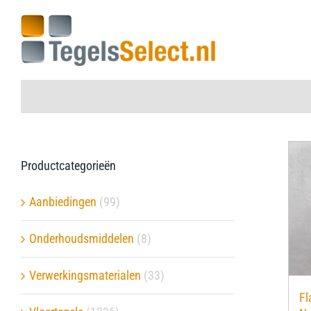
Ga
naar
inhoud
Home
Productcategorieën
Vloertegels
Aanbiedingen
(99)
Wandtegels
Onderhoudsmiddelen
(8)
Aanbiedingen
Verwerkingsmaterialen
(33)
Fl
Onderhoudsmiddelen