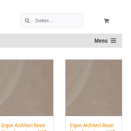
Zoeken
naar:
Menu
Ergon Architect Resin
Ergon Architect Resin