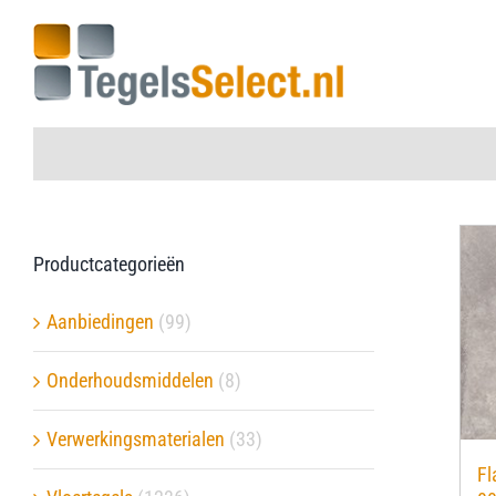
Ga
naar
inhoud
Home
Productcategorieën
Vloertegels
Aanbiedingen
(99)
Wandtegels
Onderhoudsmiddelen
(8)
Aanbiedingen
Verwerkingsmaterialen
(33)
Fl
Onderhoudsmiddelen