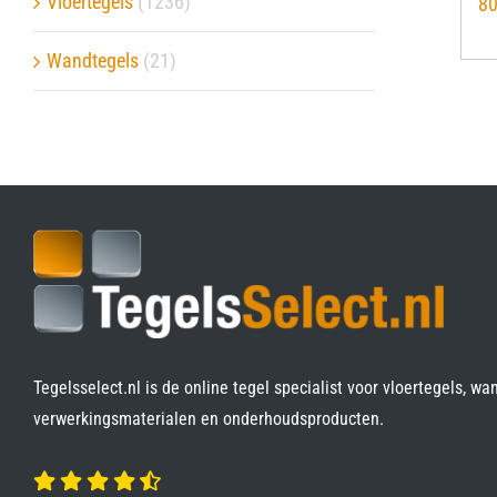
Vloertegels
(1236)
8
Verwerkingsmaterialen
Wandtegels
(21)
Over ons
Contact
Tegelsselect.nl is de online tegel specialist voor vloertegels, wa
verwerkingsmaterialen en onderhoudsproducten.