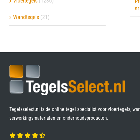
Vloertegels
(1236)
P
nr
Verwerkingsmaterialen
Wandtegels
(21)
Over ons
Contact
Tegelsselect.nl is de online tegel specialist voor vloertegels, wa
verwerkingsmaterialen en onderhoudsproducten.