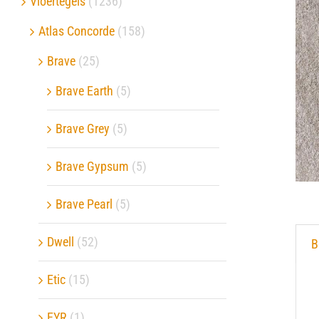
Vloertegels
(1236)
Atlas Concorde
(158)
Verwerkingsmaterialen
Brave
(25)
Over ons
Brave Earth
(5)
Contact
Brave Grey
(5)
Brave Gypsum
(5)
Brave Pearl
(5)
Dwell
(52)
B
Etic
(15)
EYR
(1)