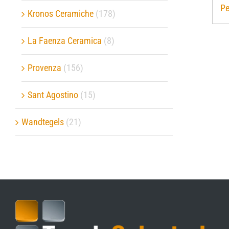
Pe
Kronos Ceramiche
(178)
La Faenza Ceramica
(8)
Provenza
(156)
Sant Agostino
(15)
Wandtegels
(21)