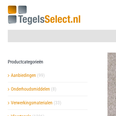
Ga
naar
inhoud
Home
Productcategorieën
Vloertegels
Aanbiedingen
(99)
Wandtegels
Onderhoudsmiddelen
(8)
Aanbiedingen
Verwerkingsmaterialen
(33)
Onderhoudsmiddelen