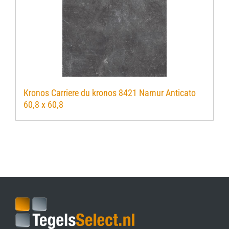
Kronos Carriere du kronos 8421 Namur Anticato
60,8 x 60,8