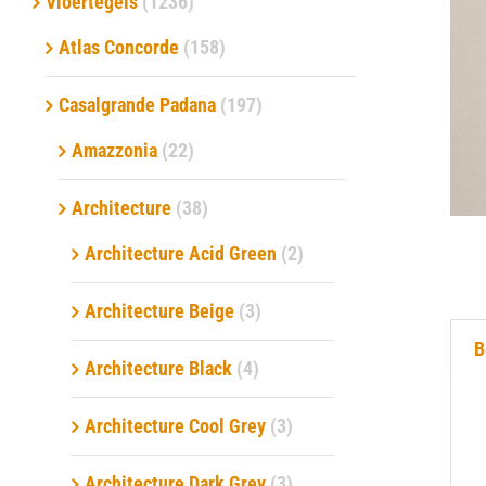
Vloertegels
(1236)
Atlas Concorde
(158)
Verwerkingsmaterialen
Casalgrande Padana
(197)
Over ons
Amazzonia
(22)
Contact
Architecture
(38)
Architecture Acid Green
(2)
Architecture Beige
(3)
B
Architecture Black
(4)
Architecture Cool Grey
(3)
Architecture Dark Grey
(3)