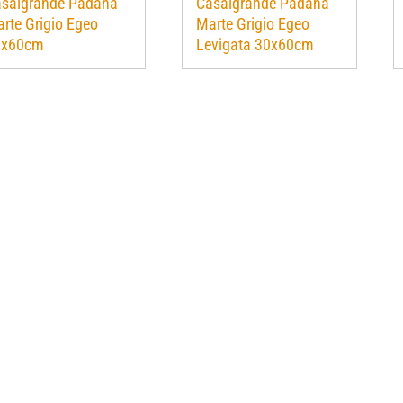
salgrande Padana
Casalgrande Padana
rte Grigio Egeo
Marte Grigio Egeo
0x60cm
Levigata 30x60cm