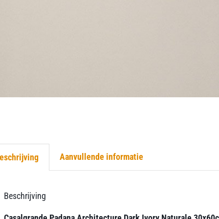
Aanvullende informatie
eschrijving
Beschrijving
Casalgrande Padana Architecture Dark Ivory Naturale 30x60cm