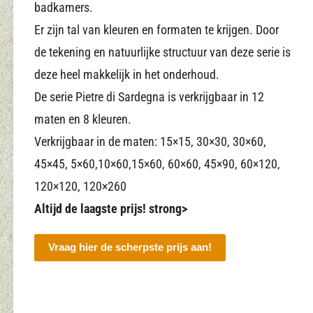
badkamers.
Er zijn tal van kleuren en formaten te krijgen. Door
de tekening en natuurlijke structuur van deze serie is
deze heel makkelijk in het onderhoud.
De serie Pietre di Sardegna is verkrijgbaar in 12
maten en 8 kleuren.
Verkrijgbaar in de maten: 15×15, 30×30, 30×60,
45×45, 5×60,10×60,15×60, 60×60, 45×90, 60×120,
120×120, 120×260
Altijd de laagste prijs! strong>
Vraag hier de scherpste prijs aan!