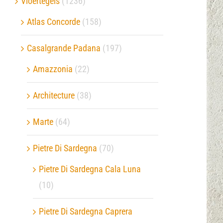
Vloertegels
(1236)
Atlas Concorde
(158)
Verwerkingsmaterialen
Casalgrande Padana
(197)
Over ons
Amazzonia
(22)
Contact
Architecture
(38)
Marte
(64)
Pietre Di Sardegna
(70)
Pietre Di Sardegna Cala Luna
(10)
Pietre Di Sardegna Caprera