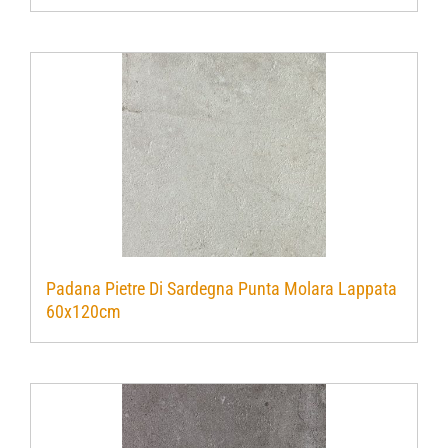
Padana Pietre Di Sardegna Punta Molara Lappata
60x120cm