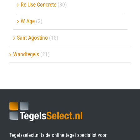
Re Use Concrete
(30)
W Age
(2)
Sant Agostino
(15)
Wandtegels
(21)
Tegelsselect.nl is de online tegel specialist voor