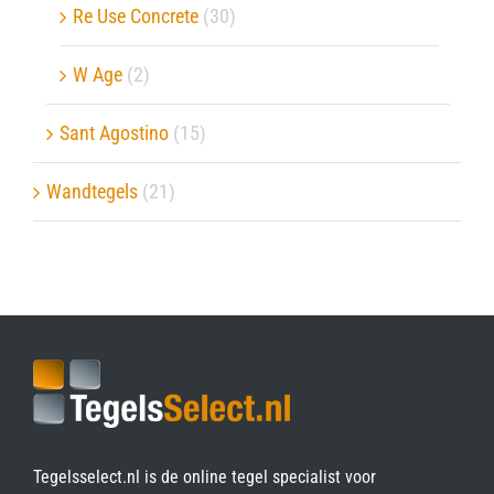
Re Use Concrete
(30)
W Age
(2)
Sant Agostino
(15)
Wandtegels
(21)
Tegelsselect.nl is de online tegel specialist voor