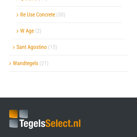
Re Use Concrete
(30)
W Age
(2)
Sant Agostino
(15)
Wandtegels
(21)