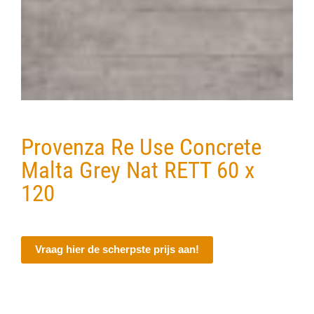
Verwerkingsmaterialen
Over ons
Contact
Provenza Re Use Concrete
Malta Grey Nat RETT 60 x
120
Vraag hier de scherpste prijs aan!