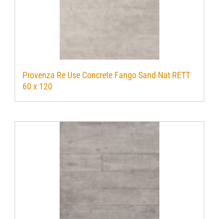
Provenza Re Use Concrete Fango Sand Nat RETT
60 x 120