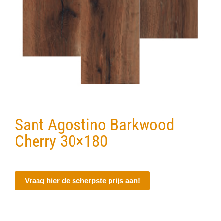
Sant Agostino Barkwood
Cherry 30×180
Vraag hier de scherpste prijs aan!