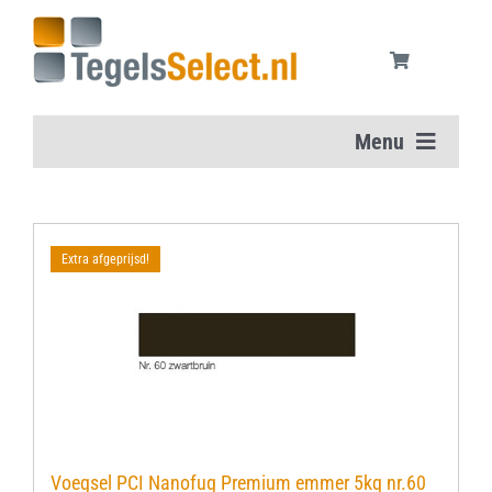
Ga
naar
inhoud
Menu
Home
Extra afgeprijsd!
Vloertegels
Wandtegels
Aanbiedingen
Onderhoudsmiddelen
Voegsel PCI Nanofug Premium emmer 5kg nr.60