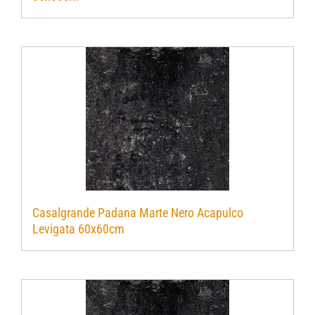
Casalgrande Padana Marte Nero Acapulco
Levigata 60x60cm