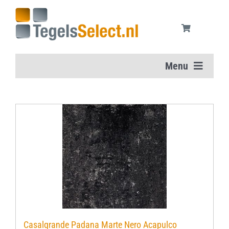
Ga
naar
inhoud
Menu
Home
Vloertegels
Wandtegels
Aanbiedingen
Onderhoudsmiddelen
Casalgrande Padana Marte Nero Acapulco