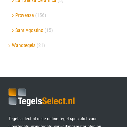
La Faenza Ceramica
(8)
Provenza
(156)
Sant Agostino
(15)
Wandtegels
(21)
Tegelsselect.nl is de online tegel specialist voor
vloertegels, wandtegels, verwerkingsmaterialen en