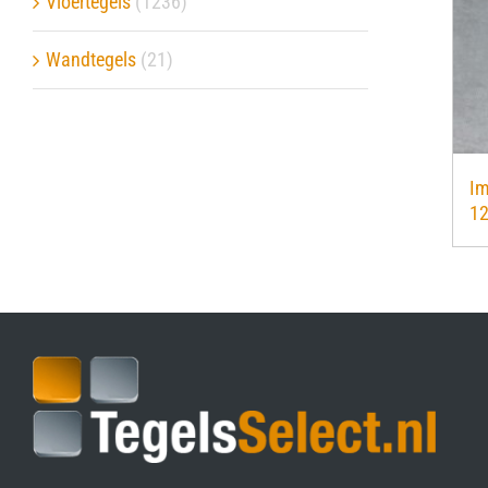
Vloertegels
(1236)
Verwerkingsmaterialen
Wandtegels
(21)
Over ons
Contact
Im
1