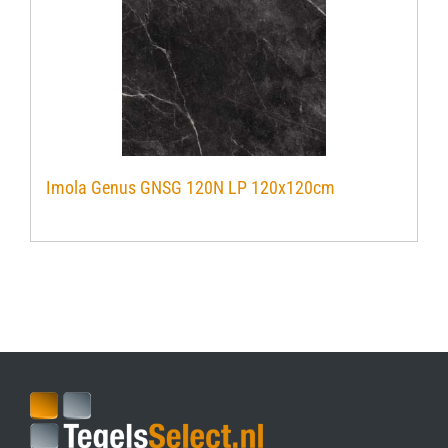
Imola Genus GNSG 120N LP 120x120cm