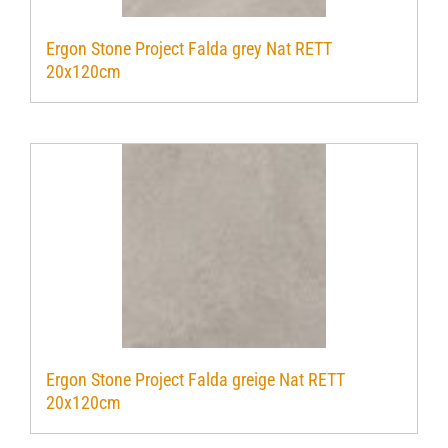
Ergon Stone Project Falda grey Nat RETT
20x120cm
Ergon Stone Project Falda greige Nat RETT
20x120cm