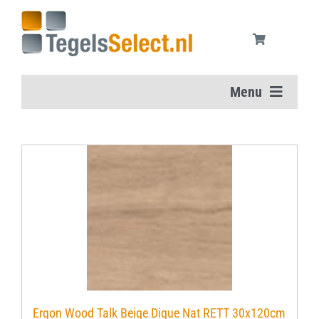
Ga
naar
inhoud
Menu
Home
Vloertegels
Wandtegels
Aanbiedingen
Onderhoudsmiddelen
Ergon Wood Talk Beige Digue Nat RETT 30x120cm