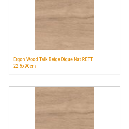
Ergon Wood Talk Beige Digue Nat RETT
22,5x90cm