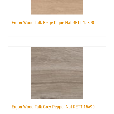
Ergon Wood Talk Beige Digue Nat RETT 15×90
Ergon Wood Talk Grey Pepper Nat RETT 15×90