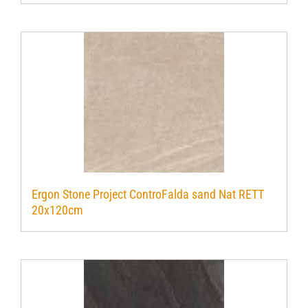
Ergon Stone Project ControFalda sand Nat RETT
20x120cm