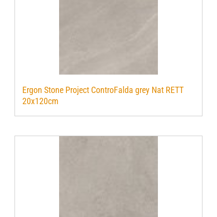
Ergon Stone Project ControFalda grey Nat RETT
20x120cm