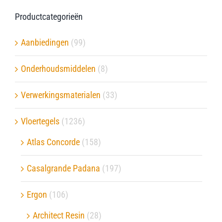
Productcategorieën
Aanbiedingen
(99)
Onderhoudsmiddelen
(8)
Verwerkingsmaterialen
(33)
Vloertegels
(1236)
Atlas Concorde
(158)
Casalgrande Padana
(197)
Ergon
(106)
Architect Resin
(28)