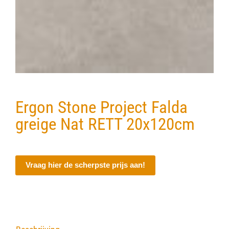
Verwerkingsmaterialen
Over ons
Contact
Ergon Stone Project Falda
greige Nat RETT 20x120cm
Vraag hier de scherpste prijs aan!