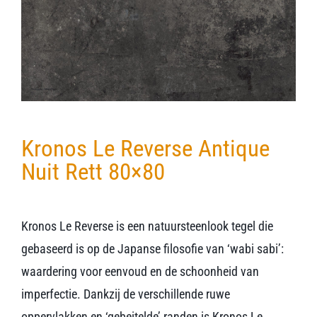
Verwerkingsmaterialen
Over ons
Contact
Kronos Le Reverse Antique
Nuit Rett 80×80
Kronos Le Reverse is een natuursteenlook tegel die
gebaseerd is op de Japanse filosofie van ‘wabi sabi’:
waardering voor eenvoud en de schoonheid van
imperfectie. Dankzij de verschillende ruwe
oppervlakken en ‘gebeitelde’ randen is Kronos Le