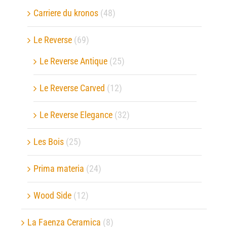
Carriere du kronos
(48)
Le Reverse
(69)
Le Reverse Antique
(25)
Le Reverse Carved
(12)
Le Reverse Elegance
(32)
Les Bois
(25)
Prima materia
(24)
Wood Side
(12)
La Faenza Ceramica
(8)