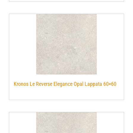
Kronos Le Reverse Elegance Opal Lappata 60×60