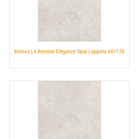
Kronos Le Reverse Elegance Opal Lappata 60×120