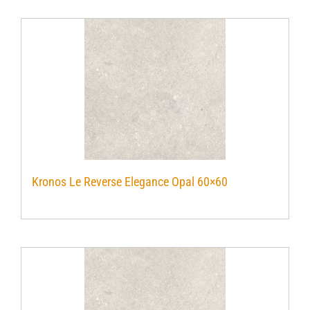
Kronos Le Reverse Elegance Opal 60×60