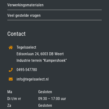
Verwerkingsmaterialen
Veel gestelde vragen
Contact
Tegelsselect
Edisonlaan 24, 6003 DB Weert
Industrie terrein “Kampershoek”
0495-547780
info@tegelsselect.nl
Ma
Gesloten
Di t/m vr
09:30 – 17:00 uur
Za
Gesloten