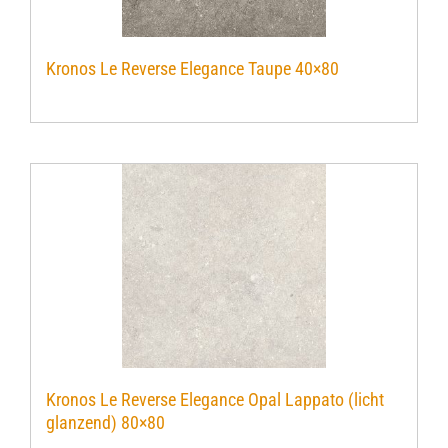
Kronos Le Reverse Elegance Taupe 40×80
Kronos Le Reverse Elegance Opal Lappato (licht
glanzend) 80×80