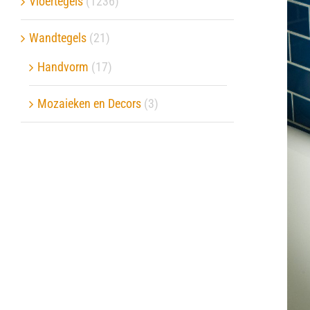
Vloertegels
(1236)
Verwerkingsmaterialen
Wandtegels
(21)
Handvorm
(17)
Over ons
Mozaieken en Decors
(3)
Contact