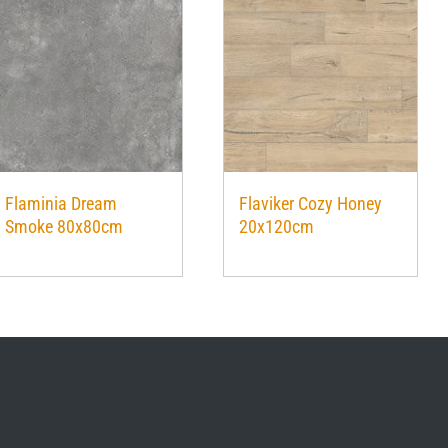
Flaminia Dream
Flaviker Cozy Honey
Smoke 80x80cm
20x120cm