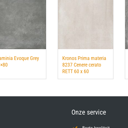
aminia Evoque Grey
Kronos Prima materia
0×80
8237 Cenere cerato
RETT 60 x 60
Onze service