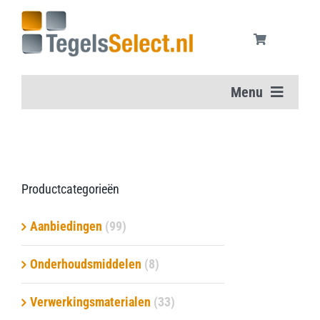
Ga
naar
inhoud
Menu
Home
Vloertegels
Productcategorieën
Wandtegels
Aanbiedingen
(99)
Aanbiedingen
Onderhoudsmiddelen
(8)
Verwerkingsmaterialen
(33)
Onderhoudsmiddelen