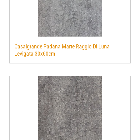
Casalgrande Padana Marte Raggio Di Luna
Levigata 30x60cm