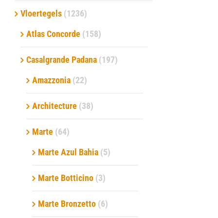
Vloertegels
(1236)
Verwerkingsmaterialen
Atlas Concorde
(158)
Over ons
Casalgrande Padana
(197)
Contact
Amazzonia
(22)
Architecture
(38)
Marte
(64)
Marte Azul Bahia
(5)
Marte Botticino
(3)
Marte Bronzetto
(6)