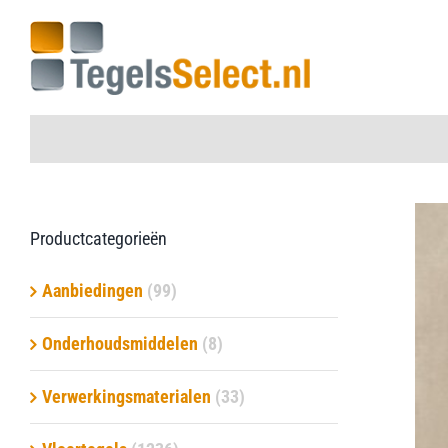
Ga
naar
inhoud
Home
Productcategorieën
Vloertegels
Aanbiedingen
(99)
Wandtegels
Onderhoudsmiddelen
(8)
Aanbiedingen
Verwerkingsmaterialen
(33)
Onderhoudsmiddelen