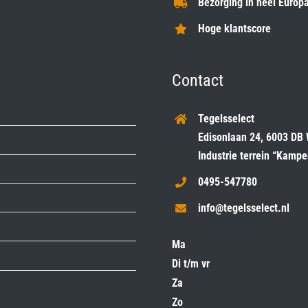
Bezorging in heel Europa
Hoge klantscore
Contact
Tegelsselect
Edisonlaan 24, 6003 DB
Industrie terrein “Kamp
0495-547780
info@tegelsselect.nl
Ma
Di t/m vr
Za
Zo