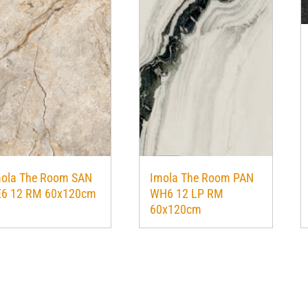
ola The Room SAN
Imola The Room PAN
E6 12 RM 60x120cm
WH6 12 LP RM
60x120cm