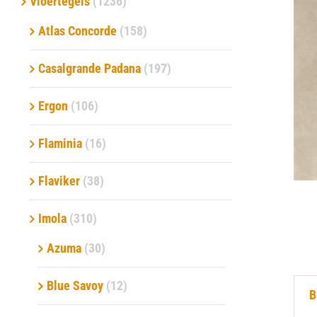
Vloertegels
(1236)
Atlas Concorde
(158)
Verwerkingsmaterialen
Casalgrande Padana
(197)
Over ons
Ergon
(106)
Contact
Flaminia
(16)
Flaviker
(38)
Imola
(310)
Azuma
(30)
Blue Savoy
(12)
B