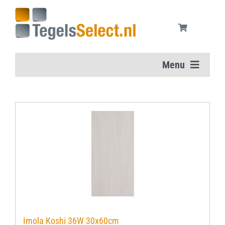
Ga
naar
inhoud
Menu
Home
Vloertegels
Wandtegels
Aanbiedingen
Onderhoudsmiddelen
Imola Koshi 36W 30x60cm